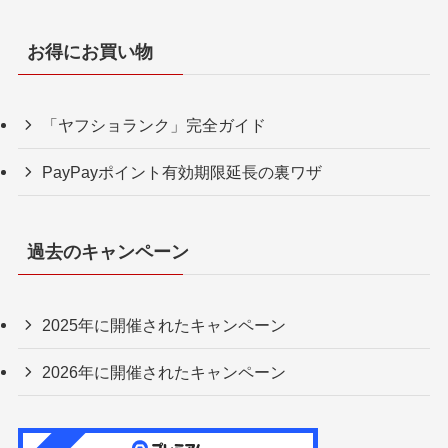
ファーストデイ +3％
5のつく日 +4％
プレミアムな日曜日 +5％
ヤフショ感謝デー 最大+5％
ハッピーアワー +4％
ボーナスストアPlus最大+5%
爆買WEEK 最大+7％
大型キャンペーン