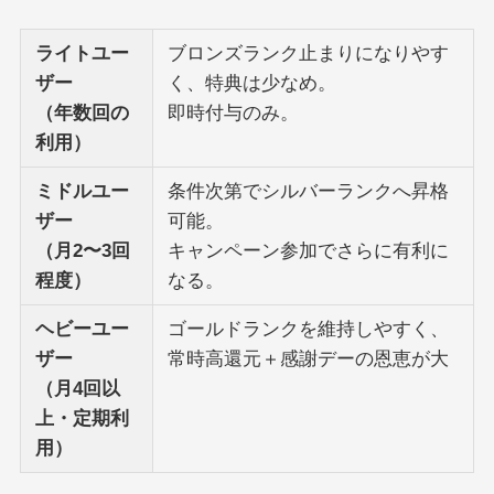
ライトユー
ブロンズランク止まりになりやす
ザー
く、特典は少なめ。
（年数回の
即時付与のみ。
利用）
ミドルユー
条件次第でシルバーランクへ昇格
ザー
可能。
（月2〜3回
キャンペーン参加でさらに有利に
程度）
なる。
ヘビーユー
ゴールドランクを維持しやすく、
ザー
常時高還元＋感謝デーの恩恵が大
（月4回以
上・定期利
用）